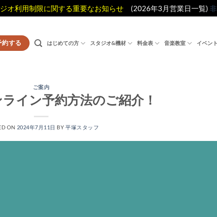
ジオ利用制限に関する重要なお知らせ
(2026年3月営業日一覧)
非
予約する
はじめての方
スタジオ&機材
料金表
音楽教室
イベン
ご案内
ンライン予約方法のご紹介！
ED ON
2024年7月11日
BY
平塚スタッフ