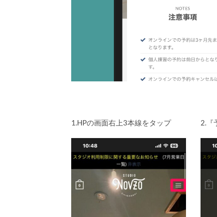
1.HPの画面右上3本線をタップ
2.