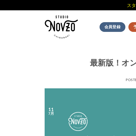
スタ
Skip
to
会員登録
content
最新版！オ
POST
11
7月