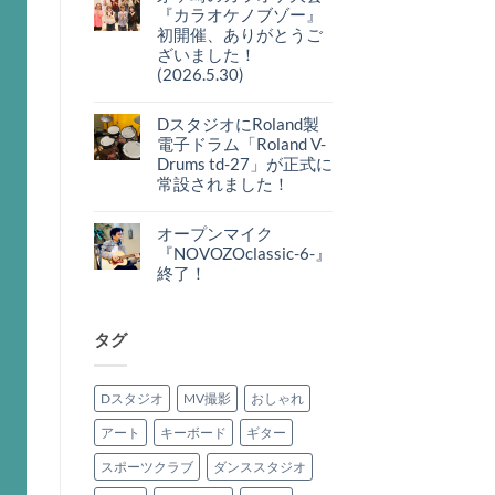
湘
ト
maxon
『カラオケノブゾー』
南
は
CS-
平
初開催、ありがとうご
ま
505
塚
だ
の
ざいました！
で
あ
ご
毎
(2026.5.30)
り
紹
月
ま
介
茅
コ
開
せ
へ
ヶ
メ
催】
ん
の
崎
DスタジオにRoland製
ン
オ
の
ト
ー
電子ドラム「Roland V-
カ
は
プ
ラ
Drums td-27」が正式に
ま
ン
オ
だ
マ
常設されました！
ケ
あ
イ
大
り
ク
D
コ
会
ま
『NOVZO
ス
メ
『カ
せ
CLASSIC-
タ
オープンマイク
ン
ラ
ん
7-』
ジ
ト
『NOVOZOclassic-6-』
オ
あ
オ
は
ケ
り
に
終了！
ま
ノ
が
Roland
だ
ブ
オ
コ
と
製
あ
ゾ
ー
メ
う
電
り
ー』
プ
ン
ご
子
ま
初
ン
ト
タグ
ざ
ド
せ
開
マ
は
い
ラ
ん
催、
イ
ま
ま
ム
あ
ク
だ
し
「Roland
り
『NOVOZOclassic-
あ
た！
V-
Dスタジオ
MV撮影
おしゃれ
が
6-』
り
へ
Drums
と
終
ま
の
td-
う
了！
せ
27」
アート
キーボード
ギター
ご
へ
ん
が
ざ
の
正
い
スポーツクラブ
ダンススタジオ
式
ま
に
し