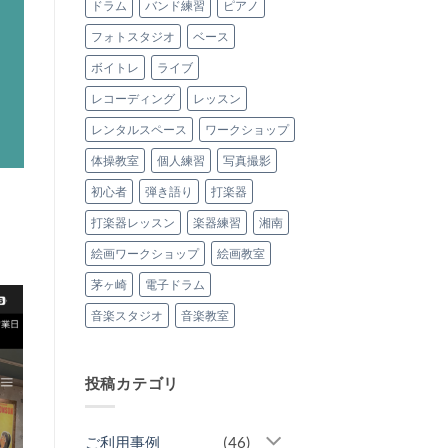
常
ドラム
バンド練習
ピアノ
た！
設
(2026.5.30)
さ
へ
フォトスタジオ
ベース
れ
の
ま
し
ボイトレ
ライブ
た！
へ
の
レコーディング
レッスン
レンタルスペース
ワークショップ
体操教室
個人練習
写真撮影
初心者
弾き語り
打楽器
打楽器レッスン
楽器練習
湘南
絵画ワークショップ
絵画教室
茅ヶ崎
電子ドラム
音楽スタジオ
音楽教室
投稿カテゴリ
ご利用事例
(46)