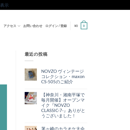
表示
ト
アクセス
お問い合わせ
ログイン / 登録
¥
0
0
最近の投稿
NOVZO ヴィンテージ
コレクション・maxon
CS-505のご紹介
NOVZO
コ
ヴ
メ
ィ
【神奈川・湘南平塚で
ン
ン
ト
毎月開催】オープンマ
テ
は
ー
イク『NOVZO
ま
ジ
だ
CLASSIC-7-』ありがと
コ
あ
レ
うございました！
り
ク
ま
【神
コ
シ
せ
奈
メ
ョ
ん
川・
茅ヶ崎のカラオケ大会
ン
ン・