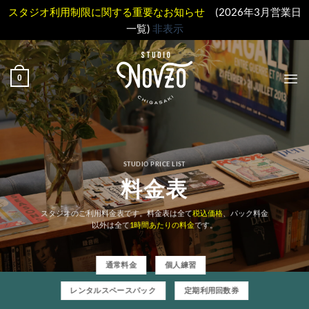
スタジオ利用制限に関する重要なお知らせ
(2026年3月営業日
一覧)
非表示
Skip
to
0
content
STUDIO PRICE LIST
料金表
スタジオのご利用料金表です。料金表は全て
税込価格
、パック料金
以外は全て
1時間あたりの料金
です。
通常料金
個人練習
レンタルスペースパック
定期利用回数券