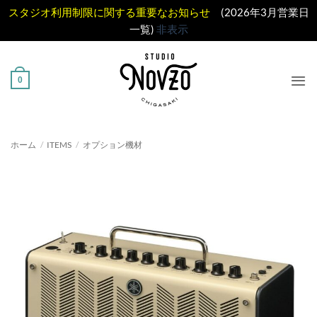
スタジオ利用制限に関する重要なお知らせ
(2026年3月営業日
一覧)
非表示
Skip
to
0
content
ホーム
/
ITEMS
/
オプション機材