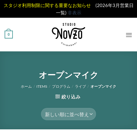
スタジオ利用制限に関する重要なお知らせ
(2026年3月営業日
一覧)
非表示
Skip
to
0
content
オープンマイク
ホーム
/
ITEMS
/
プログラム
/
ライブ
/
オープンマイク
絞り込み