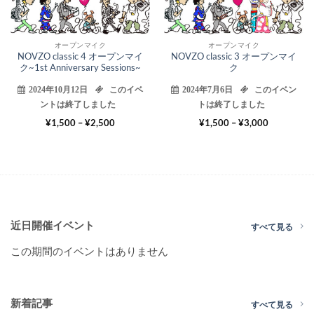
オープンマイク
オープンマイク
NOVZO classic 4 オープンマイ
NOVZO classic 3 オープンマイ
ク~1st Anniversary Sessions~
ク
2024年10月12日
このイベ
2024年7月6日
このイベン
ントは終了しました
トは終了しました
価
価
¥
1,500
–
¥
2,500
¥
1,500
–
¥
3,000
格
格
帯:
帯:
¥1,500
¥1,500
–
–
¥2,500
¥3,000
近日開催イベント
すべて見る
この期間のイベントはありません
新着記事
すべて見る