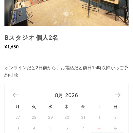
Bスタジオ 個人2名
¥1,650
オンラインだと2日前から、お電話だと前日15時以降からご予
約可能
8月
2026
月
火
水
木
金
土
日
27
28
29
30
31
1
2
3
4
5
6
7
8
9