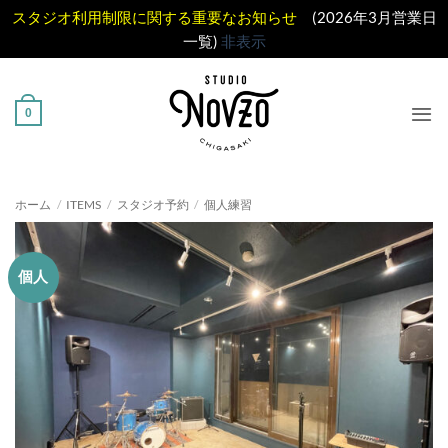
スタジオ利用制限に関する重要なお知らせ
(2026年3月営業日
一覧)
非表示
Skip
to
0
content
ホーム
/
ITEMS
/
スタジオ予約
/
個人練習
個人