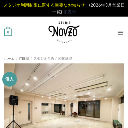
スタジオ利用制限に関する重要なお知らせ
(2026年3月営業日
一覧)
非表示
Skip
to
0
content
ホーム
/
ITEMS
/
スタジオ予約
/
団体練習
個人