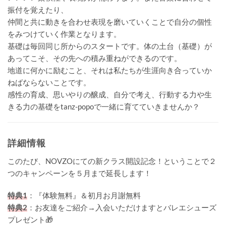
振付を覚えたり、
仲間と共に動きを合わせ表現を磨いていくことで自分の個性
をみつけていく作業となります。
基礎は毎回同じ所からのスタートです。体の土台（基礎）が
あってこそ、その先への積み重ねができるのです。
地道に何かに励むこと、それは私たちが生涯向き合っていか
ねばならないことです。
感性の育成、思いやりの醸成、自分で考え、行動する力や生
きる力の基礎をtanz-popoで一緒に育てていきませんか？
詳細情報
このたび、NOVZOにての新クラス開設記念！ということで２
つのキャンペーンを５月まで延長します！
特典1
：『体験無料』＆初月お月謝無料
特典2
：お友達をご紹介→入会いただけますとバレエシューズ
プレゼント🎁