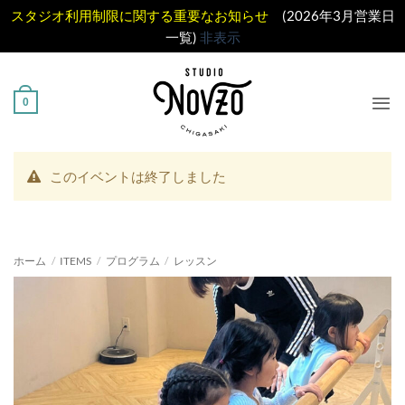
スタジオ利用制限に関する重要なお知らせ
(2026年3月営業日
一覧)
非表示
Skip
to
0
content
このイベントは終了しました
ホーム
/
ITEMS
/
プログラム
/
レッスン