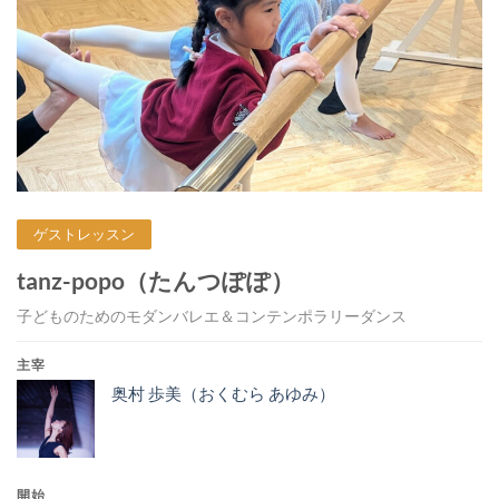
ゲストレッスン
tanz-popo（たんつぽぽ）
子どものためのモダンバレエ＆コンテンポラリーダンス
主宰
奥村 歩美（おくむら あゆみ）
開始