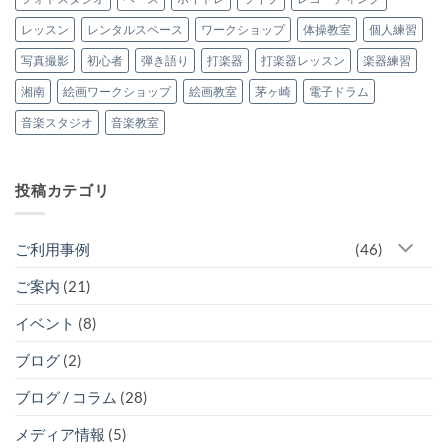
い
と
正
ま
う
式
し
ご
レッスン
レンタルスペース
ワークショップ
体操教室
個人練習
に
た！
ざ
常
へ
い
設
写真撮影
初心者
弾き語り
打楽器
打楽器レッスン
楽器練習
の
ま
さ
し
れ
た！
ま
湘南
絵画ワークショップ
絵画教室
茅ヶ崎
電子ドラム
(2026.5.30)
し
へ
た！
音楽スタジオ
音楽教室
の
へ
の
投稿カテゴリ
ご利用事例
(46)
ご案内
(21)
イベント
(8)
ブログ
(2)
ブログ / コラム
(28)
メディア情報
(5)