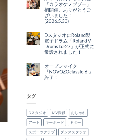
湘
ト
maxon
『カラオケノブゾー』
南
は
CS-
平
初開催、ありがとうご
ま
505
塚
だ
の
ざいました！
で
あ
ご
毎
(2026.5.30)
り
紹
月
ま
介
茅
コ
開
せ
へ
ヶ
メ
催】
ん
の
崎
DスタジオにRoland製
ン
オ
の
ト
ー
電子ドラム「Roland V-
カ
は
プ
ラ
Drums td-27」が正式に
ま
ン
オ
だ
マ
常設されました！
ケ
あ
イ
大
り
ク
D
コ
会
ま
『NOVZO
ス
メ
『カ
せ
CLASSIC-
タ
オープンマイク
ン
ラ
ん
7-』
ジ
ト
『NOVOZOclassic-6-』
オ
あ
オ
は
ケ
り
に
終了！
ま
ノ
が
Roland
だ
ブ
オ
コ
と
製
あ
ゾ
ー
メ
う
電
り
ー』
プ
ン
ご
子
ま
初
ン
ト
タグ
ざ
ド
せ
開
マ
は
い
ラ
ん
催、
イ
ま
ま
ム
あ
ク
だ
し
「Roland
り
『NOVOZOclassic-
あ
た！
V-
Dスタジオ
MV撮影
おしゃれ
が
6-』
り
へ
Drums
と
終
ま
の
td-
う
了！
せ
27」
アート
キーボード
ギター
ご
へ
ん
が
ざ
の
正
い
スポーツクラブ
ダンススタジオ
式
ま
に
し