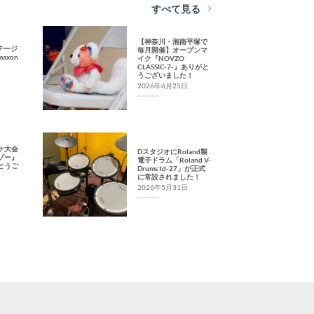
すべて見る
【神奈川・湘南平塚で
ンテージ
毎月開催】オープンマ
axon
イク『NOVZO
CLASSIC-7-』ありがと
うございました！
2026年6月25日
ケ大会
DスタジオにRoland製
ゾー』
電子ドラム「Roland V-
とうご
Drums td-27」が正式
に常設されました！
2026年5月31日