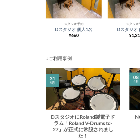
スタジオ予約
スタジオ
Dスタジオ 個人1名
Dスタジオ 
¥660
¥1,2
↓ご利用事例
08
31
4月
5月
スタジオをご利
DスタジオにRoland製電子ド
N
ました
ラム「Roland V-Drums td-
27」が正式に常設されまし
タジオをご利用頂
た！