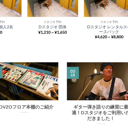
予約
スタジオ予約
スタジオ予約
Dスタジオ レンタルス
個人2名
Dスタジオ 団体
ースパック
10
¥1,210 ~ ¥1,650
¥4,620 ~ ¥8,800
05
2月
OVZOフロア本棚のご紹介
ギター弾き語りの練習に
適！Dスタジオをご利用い
だきました！