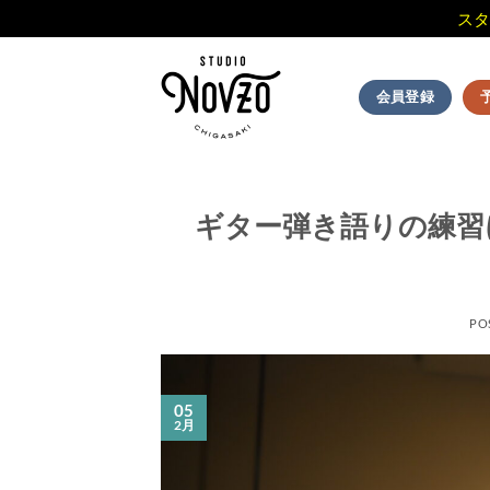
スタ
Skip
to
会員登録
content
ギター弾き語りの練習
PO
05
2月