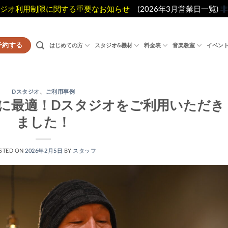
ジオ利用制限に関する重要なお知らせ
(2026年3月営業日一覧)
非
予約する
はじめての方
スタジオ&機材
料金表
音楽教室
イベン
Dスタジオ
、
ご利用事例
に最適！Dスタジオをご利用いただき
ました！
STED ON
2026年2月5日
BY
スタッフ