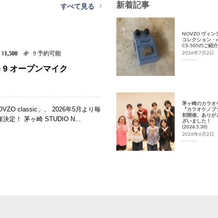
新着記事
すべて見る
NOVZO ヴィ
コレクション・m
CS-505のご紹介
2026年7月2日
¥
1,500
9 予約可能
sic 9 オープンマイク
茅ヶ崎のカラオ
O classic」、 2026年5月より毎
『カラオケノブ
初開催、ありが
！ 茅ヶ崎 STUDIO N...
ざいました！
(2026.5.30)
2026年6月2日