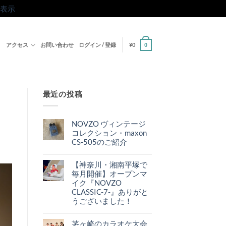
表示
ト
アクセス
お問い合わせ
ログイン / 登録
¥
0
0
最近の投稿
NOVZO ヴィンテージ
コレクション・maxon
CS-505のご紹介
NOVZO
コ
ヴ
メ
ィ
【神奈川・湘南平塚で
ン
ン
ト
毎月開催】オープンマ
テ
は
ー
イク『NOVZO
ま
ジ
だ
CLASSIC-7-』ありがと
コ
あ
レ
うございました！
り
ク
ま
【神
コ
シ
せ
奈
メ
ョ
ん
川・
茅ヶ崎のカラオケ大会
ン
ン・