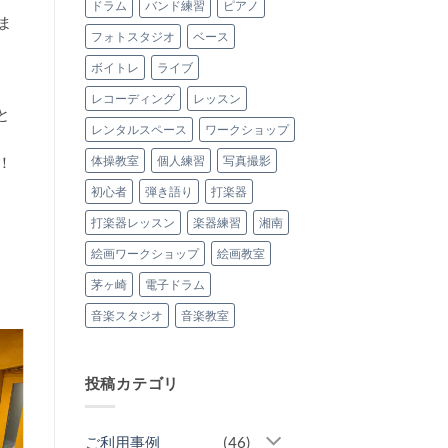
常
ドラム
バンド練習
ピアノ
た！
設
ま
(2026.5.30)
さ
へ
フォトスタジオ
ベース
れ
の
ま
し
ボイトレ
ライブ
た！
へ
の
レコーディング
レッスン
と
レンタルスペース
ワークショップ
！
体操教室
個人練習
写真撮影
初心者
弾き語り
打楽器
打楽器レッスン
楽器練習
湘南
絵画ワークショップ
絵画教室
茅ヶ崎
電子ドラム
音楽スタジオ
音楽教室
投稿カテゴリ
ご利用事例
(46)