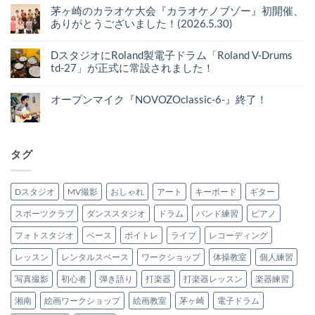
奈
メ
コ
あ
川・
茅ヶ崎のカラオケ大会『カラオケノブゾー』初開催、
ン
レ
り
湘
ト
ありがとうございました！(2026.5.30)
ク
ま
南
は
シ
せ
平
ま
茅
コ
ョ
ん
塚
だ
ヶ
メ
ン・
で
あ
崎
DスタジオにRoland製電子ドラム「Roland V-Drums
ン
maxon
毎
り
の
ト
CS-
td-27」が正式に常設されました！
月
ま
カ
は
505
開
せ
ラ
ま
D
コ
の
催】
ん
オ
だ
ス
メ
ご
オ
ケ
あ
タ
オープンマイク『NOVOZOclassic-6-』終了！
ン
紹
ー
大
り
ジ
ト
介
プ
会
オ
ま
コ
オ
は
へ
ン
『カ
ー
せ
メ
に
ま
の
マ
ラ
プ
ん
ン
Roland
だ
イ
オ
ン
ト
製
あ
ク
ケ
マ
は
電
り
タグ
『NOVZO
ノ
イ
ま
子
ま
CLASSIC-
ブ
ク
だ
ド
せ
7-』
ゾ
『NOVOZOclassic-
あ
ラ
ん
あ
ー』
6-』
り
ム
り
初
終
ま
「Roland
Dスタジオ
MV撮影
おしゃれ
アート
キーボード
ギター
が
開
了！
せ
V-
と
催、
へ
ん
Drums
う
スポーツクラブ
ダンススタジオ
ドラム
バンド練習
ピアノ
あ
の
td-
ご
り
27」
ざ
が
が
フォトスタジオ
ベース
ボイトレ
ライブ
レコーディング
い
と
正
ま
う
式
し
ご
レッスン
レンタルスペース
ワークショップ
体操教室
個人練習
に
た！
ざ
常
へ
い
設
写真撮影
初心者
弾き語り
打楽器
打楽器レッスン
楽器練習
の
ま
さ
し
れ
た！
ま
湘南
絵画ワークショップ
絵画教室
茅ヶ崎
電子ドラム
(2026.5.30)
し
へ