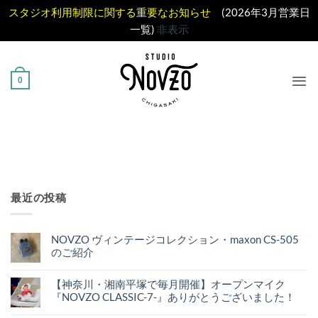
スタジオ利用制限に関する重要なお知らせ
(2026年3月営業日
一覧)
非表示
Skip
to
0
content
最近の投稿
NOVZO ヴィンテージコレクション・maxon CS-505
のご紹介
NOVZO
コ
ヴ
メ
ィ
【神奈川・湘南平塚で毎月開催】オープンマイク
ン
ン
ト
『NOVZO CLASSIC-7-』ありがとうございました！
テ
は
ー
ま
【神
コ
ジ
だ