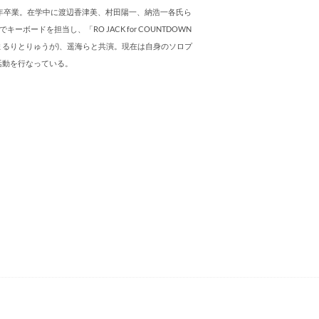
9年卒業。在学中に渡辺香津美、村田陽一、納浩一各氏ら
でキーボードを担当し、「RO JACK for COUNTDOWN
り(まるりとりゅうが)、遥海らと共演。現在は自身のソロプ
活動を行なっている。