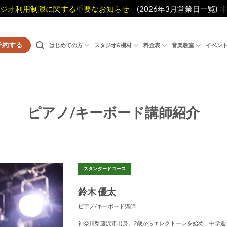
ジオ利用制限に関する重要なお知らせ
(2026年3月営業日一覧)
非
予約する
はじめての方
スタジオ&機材
料金表
音楽教室
イベン
ピアノ/キーボード講師紹介
スタンダードコース
鈴木 優太
ピアノ/キーボード講師
神奈川県藤沢市出身。2歳からエレクトーンを始め、中学