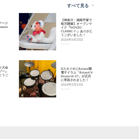
すべて見る
【神奈川・湘南平塚で
ンテージ
毎月開催】オープンマ
axon
イク『NOVZO
CLASSIC-7-』ありがと
うございました！
2026年6月25日
ケ大会
DスタジオにRoland製
ゾー』
電子ドラム「Roland V-
とうご
Drums td-27」が正式
に常設されました！
2026年5月31日