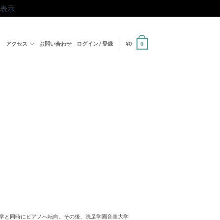
表示
ト
アクセス
お問い合わせ
ログイン / 登録
¥
0
0
進学と同時にピアノへ転向。その後、洗足学園音楽大学