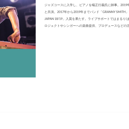
ジャズコースに入学し、ピアノを蟻正行義氏に師事。201
と共演。2017年から2019年までバンド「GRANNY SMITH」
JAPAN 18/19」入賞を果たす。ライブサポートではまる
ロジェクトやシンガーへの楽曲提供、プロデュースなどの